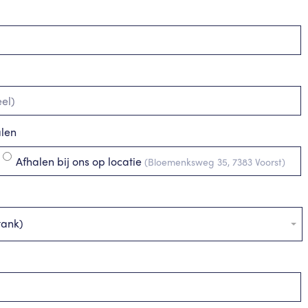
alen
Afhalen bij ons op locatie
(Bloemenksweg 35, 7383 Voorst)
tank)