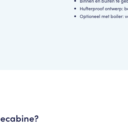
Binnen en buiten te geb
Hufterproof ontwerp: b
Optioneel met boiler:
hecabine?