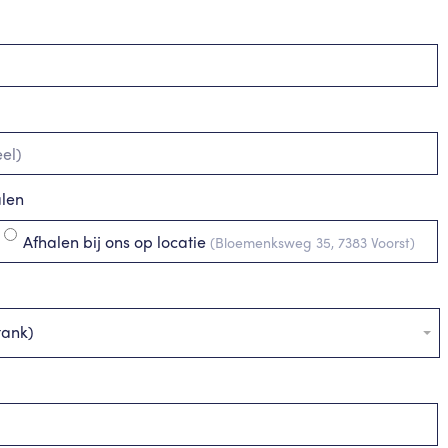
alen
Afhalen bij ons op locatie
(Bloemenksweg 35, 7383 Voorst)
tank)