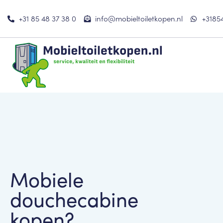
+31 85 48 37 38 0
info@mobieltoiletkopen.nl
+3185
Mobiele
douchecabine
kopen?