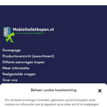
Homepage
Productoverzicht (assortiment)
Offerte aanvragen kopen
Meer informatie
Veelgestelde vragen
Over ons
Contact
Beheer cookie toestemming
+31 854837380
Om de beste ervaringen te bieden, gebruiken wij technologieën zoals
+31854837389
cookies om informatie over je apparaat op te slaan en/of te raadplegen.