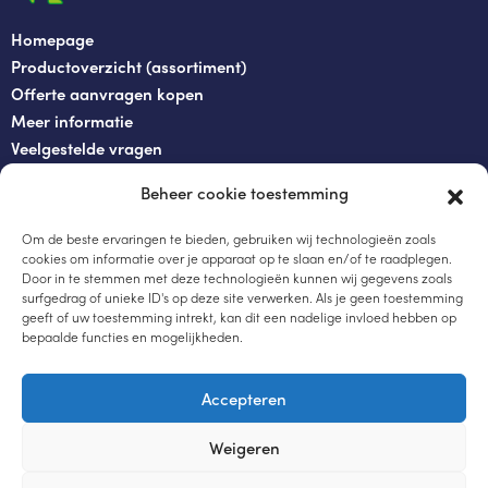
Homepage
Productoverzicht (assortiment)
Offerte aanvragen kopen
Meer informatie
Veelgestelde vragen
Over ons
Beheer cookie toestemming
Contact
Om de beste ervaringen te bieden, gebruiken wij technologieën zoals
+31 854837380
cookies om informatie over je apparaat op te slaan en/of te raadplegen.
Door in te stemmen met deze technologieën kunnen wij gegevens zoals
+31854837389
surfgedrag of unieke ID's op deze site verwerken. Als je geen toestemming
info@mobieltoiletkopen.nl
geeft of uw toestemming intrekt, kan dit een nadelige invloed hebben op
bepaalde functies en mogelijkheden.
Bloemenksweg 35
Voorst 7383 RN
Accepteren
Weigeren
Offerte aanvragen