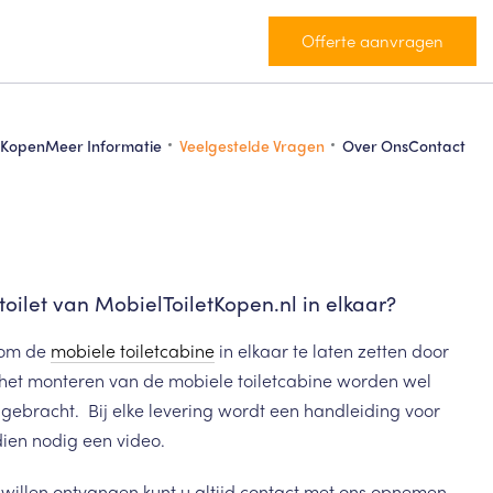
Offerte aanvragen
 Kopen
Meer Informatie
Veelgestelde Vragen
Over Ons
Contact
toilet van MobielToiletKopen.nl in elkaar?
n om de
mobiele toiletcabine
in elkaar te laten zetten door
 het monteren van de mobiele toiletcabine worden wel
gebracht. Bij elke levering wordt een handleiding voor
ien nodig een video.
illen ontvangen kunt u altijd contact met ons opnemen.