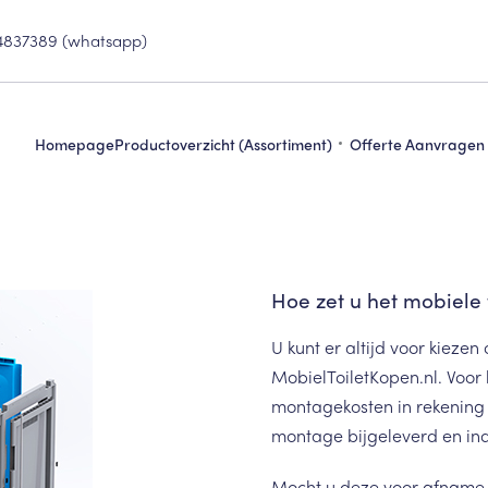
4837389 (whatsapp)
Homepage
Productoverzicht (assortiment)
Offerte Aanvragen
Hoe zet u het mobiele 
U kunt er altijd voor kieze
MobielToiletKopen.nl. Voor
montagekosten in rekening 
montage bijgeleverd en ind
Mocht u deze voor afname w